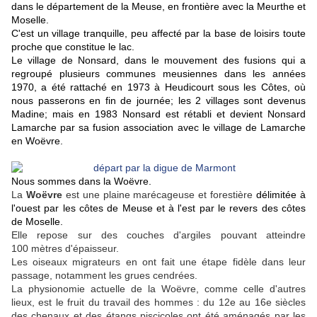
dans le département de la Meuse, en frontière avec la Meurthe et
Moselle.
C'est un village tranquille, peu affecté par la base de loisirs toute
proche que constitue le lac.
Le village de Nonsard, dans le mouvement des fusions qui a
regroupé plusieurs communes meusiennes dans les années
1970, a été rattaché en 1973 à Heudicourt sous les Côtes, où
nous passerons en fin de journée; les 2 villages sont devenus
Madine; mais en 1983 Nonsard est rétabli et devient Nonsard
Lamarche par sa fusion association avec le village de Lamarche
en Woëvre.
Nous sommes dans la Woëvre.
La
Woëvre
est une plaine marécageuse et forestière
délimitée à
l'ouest par les côtes de Meuse et à l'est par le revers des côtes
de Moselle.
Elle repose sur des couches d'argiles pouvant atteindre
100 mètres d'épaisseur.
Les oiseaux migrateurs en ont fait une étape fidèle dans leur
passage, notamment les grues cendrées.
La physionomie actuelle de la Woëvre, comme celle d'autres
lieux, est le fruit du travail des hommes : du 12e au 16e siècles
des chenaux et des étangs piscicoles ont été aménagés par les