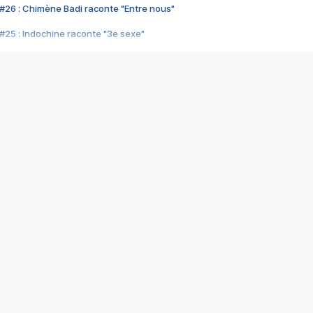
#26 : Chimène Badi raconte "Entre nous"
#25 : Indochine raconte "3e sexe"
#24 : Zaho raconte "C'est chelou"
#23 : Patrick Bruel raconte "Au café des délices"
#22 : Kyo raconte "Le chemin"
#21 : Nolwenn Leroy raconte "Cassé"
#20 : Patrick Hernandez raconte "Born to be alive"
#19 : Lorie raconte "Près de moi"
#18 : Michael Jones raconte "A nos actes manqués" (avec Jean-Jacque
#17 : Khaled raconte "Aïcha"
#16 : Corneille raconte "Parce qu'on vient de loin"
#15 : Indochine raconte "L'aventurier"
14 : Lorie raconte "Sur un air latino"