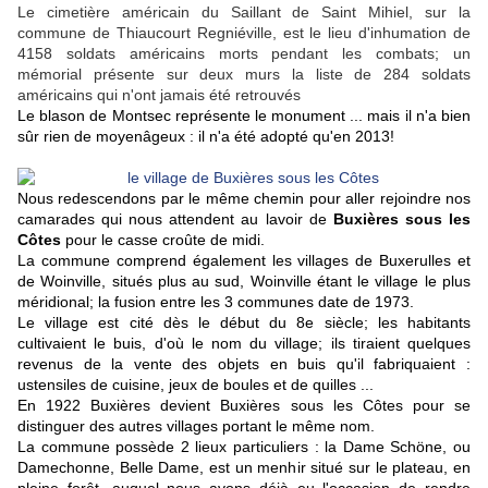
Le cimetière américain du Saillant de Saint Mihiel, sur la
commune de Thiaucourt Regniéville, est le lieu d'inhumation de
4158 soldats américains morts pendant les combats; un
mémorial
présente sur deux murs la liste de 284 soldats
américains qui n'ont jamais été retrouvés
Le blason de Montsec représente le monument ... mais il n'a bien
sûr rien de moyenâgeux : il n'a été adopté qu'en 2013!
Nous redescendons par le même chemin pour aller rejoindre nos
camarades qui nous attendent au lavoir de
Buxières sous les
Côtes
pour le casse croûte de midi.
La commune
comprend également les villages de Buxerulles et
de Woinville, situés plus au sud, Woinville étant le village le plus
méridional; la fusion entre les 3 communes date de 1973.
Le village est cité dès le début du 8e siècle; les habitants
cultivaient le buis, d'où le nom du village; ils tiraient quelques
revenus de la vente des objets en buis qu'il fabriquaient :
ustensiles de cuisine, jeux de boules et de quilles ...
En 1922 Buxières devient Buxières sous les Côtes pour se
distinguer des autres villages portant le même nom.
La commune possède 2 lieux particuliers : la Dame Schöne, ou
Damechonne, Belle Dame, est un menhir situé sur le plateau, en
pleine forêt, auquel nous avons déjà eu l'occasion de rendre