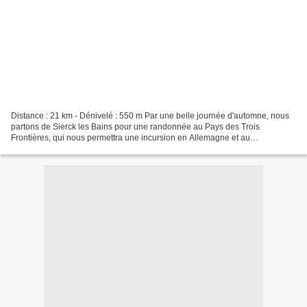
Distance : 21 km - Dénivelé : 550 m Par une belle journée d'automne, nous
partons de Sierck les Bains pour une randonnée au Pays des Trois
Frontières, qui nous permettra une incursion en Allemagne et au
Luxembourg. Nous passons par les villages de Rustroff...