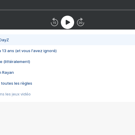
 DayZ
 a 13 ans (et vous l'avez ignoré)
e (littéralement)
im Rayan
 toutes les règles
s les jeux vidéo
us choquant de Rockstar ? - Le scandale BULLY
e plus moche de Steam
du RÊVE tourne au CAUCHEMAR